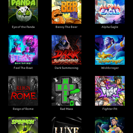
Eye of the Panda
Benny The Beer
Alpha Eagle
Feel The Beat
Dark Summoning
Wishbringer
Reign of Rome
Rad Maxx
Fighter Pit