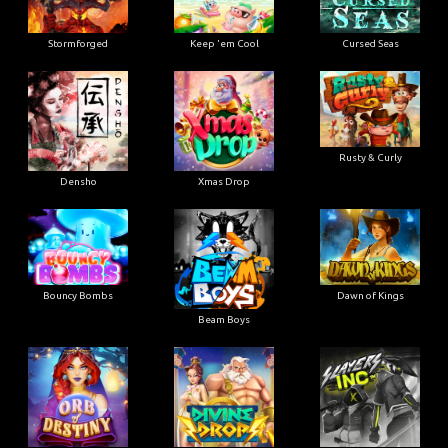
Stormforged
Keep 'em Cool
Cursed Seas
Rusty & Curly
Densho
Xmas Drop
Bouncy Bombs
Dawn of Kings
Beam Boys