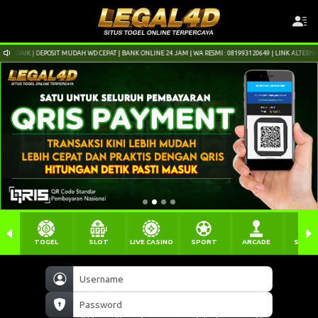
CEPAT | BANK ONLINE 24 JAM | WA RESMI : 081993120649 | LINK ALTERNATIF : legal4d2.xyz
TOGEL
SLOT
LIVE CASINO
SPORT
ARCADE
SABU