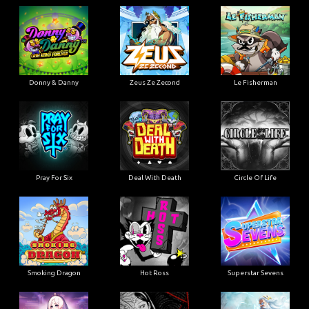
Donny & Danny
Zeus Ze Zecond
Le Fisherman
Pray For Six
Deal With Death
Circle Of Life
Smoking Dragon
Hot Ross
Superstar Sevens