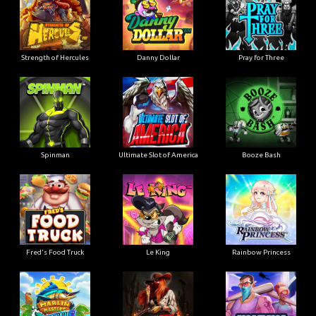
Strength of Hercules
Danny Dollar
Pray for Three
Ultimate Slot of America
Booze Bash
Spinman
Le King
Fred's Food Truck
Rainbow Princess