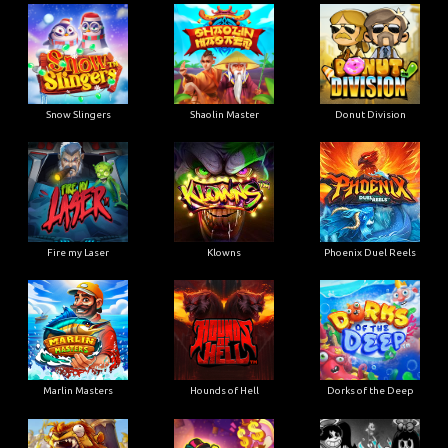
Snow Slingers
Shaolin Master
Donut Division
Fire my Laser
Klowns
Phoenix Duel Reels
Marlin Masters
Hounds of Hell
Dorks of the Deep