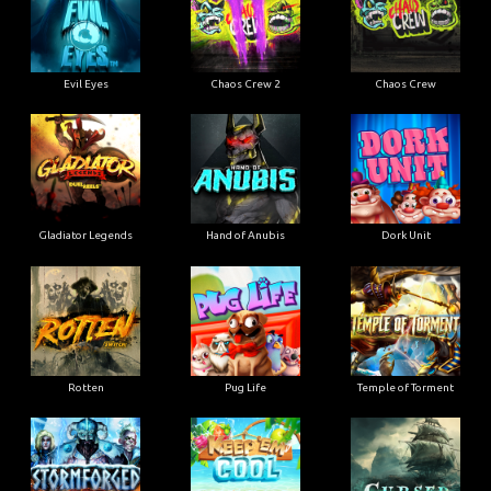
Evil Eyes
Chaos Crew 2
Chaos Crew
Gladiator Legends
Hand of Anubis
Dork Unit
Rotten
Pug Life
Temple of Torment