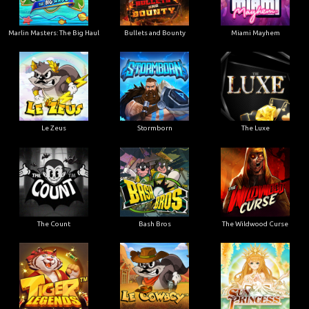
Marlin Masters: The Big Haul
Bullets and Bounty
Miami Mayhem
Le Zeus
Stormborn
The Luxe
The Count
Bash Bros
The Wildwood Curse