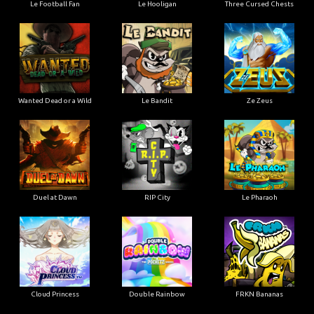
Le Football Fan
Le Hooligan
Three Cursed Chests
Wanted Dead or a Wild
Le Bandit
Ze Zeus
Duel at Dawn
RIP City
Le Pharaoh
Cloud Princess
Double Rainbow
FRKN Bananas