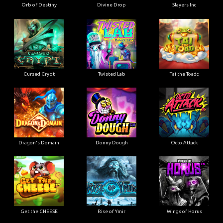
Orb of Destiny
Divine Drop
Slayers Inc
Cursed Crypt
Twisted Lab
Tai the Toadc
Dragon's Domain
Donny Dough
Octo Attack
Get the CHEESE
Rise of Ymir
Wings of Horus