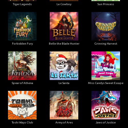
Tiger Legends
Le Cowboy
Sun Princess
Forbidden Fury
Belle the Blade Hunter
Grinning Harvest
Spear of Athena
Le Santa
Miss Candys Sweet Escape
Toshi Ways Club
Army of Ares
Jaws of Justice