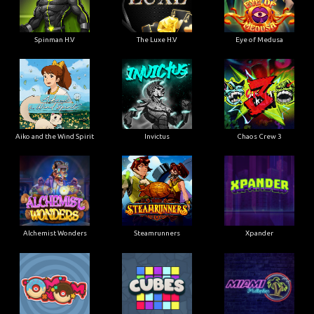
Spinman H.V
The Luxe H.V
Eye of Medusa
Aiko and the Wind Spirit
Invictus
Chaos Crew 3
Alchemist Wonders
Steamrunners
Xpander