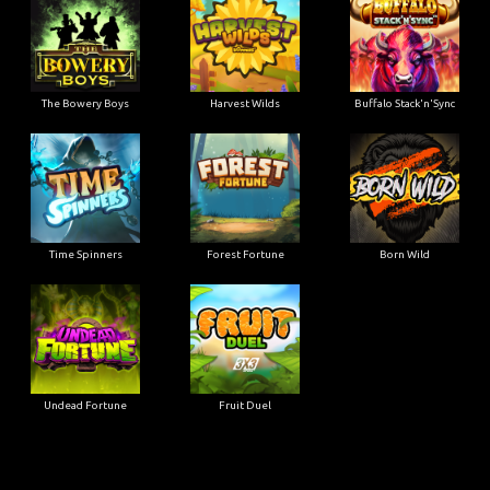
The Bowery Boys
Harvest Wilds
Buffalo Stack'n'Sync
Time Spinners
Forest Fortune
Born Wild
Undead Fortune
Fruit Duel