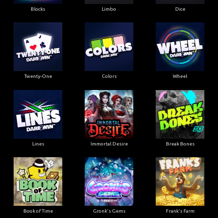
Blocks
Limbo
Dice
Twenty-One
Colors
Wheel
Lines
Immortal Desire
Break Bones
Book of Time
Gronk's Gems
Frank's Farm