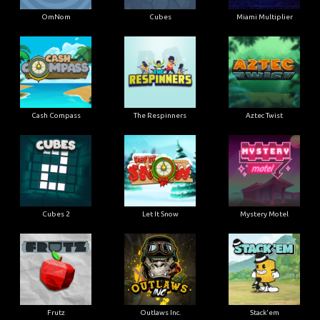
OmNom
Cubes
Miami Multiplier
Cash Compass
The Respinners
Aztec Twist
Cubes 2
Let It Snow
Mystery Motel
Frutz
Outlaws Inc.
Stack'em