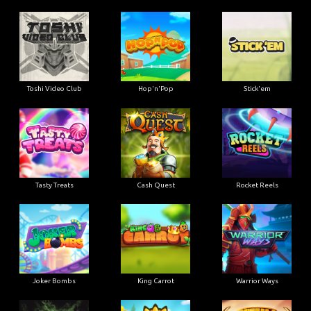
Toshi Video Club
Hop'n'Pop
Stick'em
Tasty Treats
Cash Quest
Rocket Reels
Joker Bombs
King Carrot
Warrior Ways