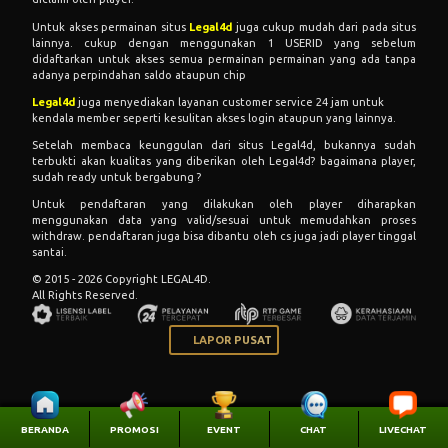
Untuk akses permainan situs
Legal4d
juga cukup mudah dari pada situs
lainnya. cukup dengan menggunakan 1 USERID yang sebelum
didaftarkan untuk akses semua permainan permainan yang ada tanpa
adanya perpindahan saldo ataupun chip
Legal4d
juga menyediakan layanan customer service 24 jam untuk
kendala member seperti kesulitan akses login ataupun yang lainnya.
Setelah membaca keunggulan dari situs Legal4d, bukannya sudah
terbukti akan kualitas yang diberikan oleh Legal4d? bagaimana player,
sudah ready untuk bergabung ?
Untuk pendaftaran yang dilakukan oleh player diharapkan
menggunakan data yang valid/sesuai untuk memudahkan proses
withdraw. pendaftaran juga bisa dibantu oleh cs juga jadi player tinggal
santai.
© 2015 - 2026 Copyright LEGAL4D.
All Rights Reserved.
LAPOR PUSAT
BERANDA
PROMOSI
EVENT
CHAT
LIVECHAT