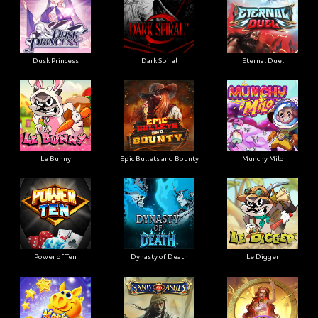
Dusk Princess
Dark Spiral
Eternal Duel
Le Bunny
Epic Bullets and Bounty
Munchy Milo
Power of Ten
Dynasty of Death
Le Digger