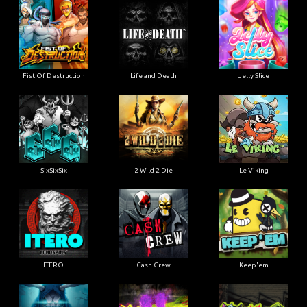
Fist Of Destruction
Life and Death
Jelly Slice
SixSixSix
2 Wild 2 Die
Le Viking
ITERO
Cash Crew
Keep'em