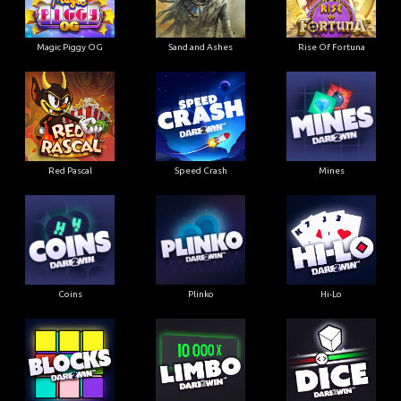
Magic Piggy OG
Sand and Ashes
Rise Of Fortuna
Red Pascal
Speed Crash
Mines
Coins
Plinko
Hi-Lo