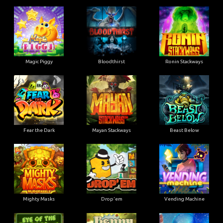
Magic Piggy
Bloodthirst
Ronin Stackways
Fear the Dark
Mayan Stackways
Beast Below
Mighty Masks
Drop'em
Vending Machine