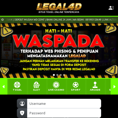
RBAIK | DEPOSIT MUDAH WD CEPAT | BANK ONLINE 24 JAM | WA RESMI : 081993120649 | LINK ALTERNATIF : 
TOGEL
SLOT
LIVE CASINO
SPORT
ARCADE
SABU