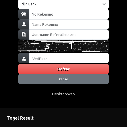
Daftar
Close
Desktop
Wap
Togel Result