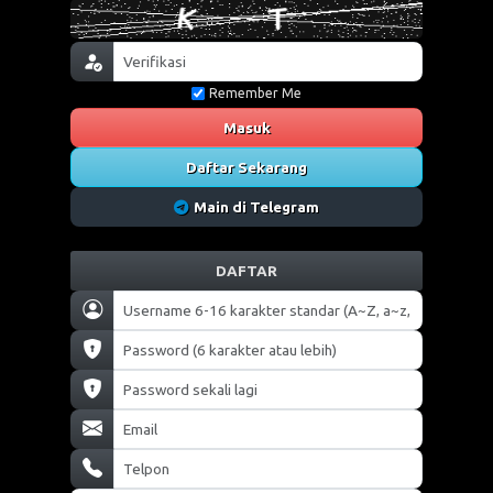
Remember Me
Masuk
Daftar Sekarang
Main di Telegram
DAFTAR