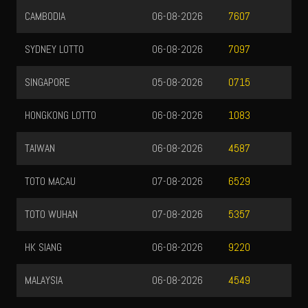
CAMBODIA
06-08-2026
7607
SYDNEY LOTTO
06-08-2026
7097
SINGAPORE
05-08-2026
0715
HONGKONG LOTTO
06-08-2026
1083
TAIWAN
06-08-2026
4587
TOTO MACAU
07-08-2026
6529
TOTO WUHAN
07-08-2026
5357
HK SIANG
06-08-2026
9220
MALAYSIA
06-08-2026
4549