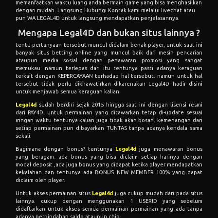
memanfaatkan waktu luang anda bermain game yang bisa menghasilkan
dengan mudah. Langsung Hubungi Kontak kami melalui livechat atau
pun WA LEGAL4D untuk langsung mendapatkan penjelasannya.
Mengapa Legal4D dan bukan situs lainnya ?
tentu pertanyaan tersebut muncul didalam benak player, untuk saat ini
banyak situs betting online yang muncul baik dari mesin pencarian
ataupun media sosial dengan penawaran promosi yang sangat
memukau. namun terlepas dari itu tentunya pasti adanya keraguan
terkait dengan KEPERCAYAAN terhadap hal tersebut. namun untuk hal
tersebut tidak perlu dikhawatirkan dikarenakan Legal4D hadir disini
untuk menjawab semua keraguan kalian
Legal4d
sudah berdiri sejak 2015 hingga saat ini dengan lisensi resmi
dari PAY4D. untuk permainan yang ditawarkan tetap di-update sesuai
iringan waktu tentunya kalian juga tidak akan bosan. kemenangan dari
setiap permainan pun dibayarkan TUNTAS tanpa adanya kendala sama
sekali.
Bagimana dengan bonus? tentunya
Legal4d
juga menawaran bonus
yang beragam. ada bonus yang bisa diclaim setiap harinya dengan
modal deposit ,ada juga bonus yang didapat ketika player mendapatkan
kekalahan dan tentunya ada BONUS NEW MEMBER 100% yang dapat
diclaim oleh player.
Untuk akses permainan situs
Legal4d
juga cukup mudah dari pada situs
lainnya. cukup dengan menggunakan 1 USERID yang sebelum
didaftarkan untuk akses semua permainan permainan yang ada tanpa
adanya perpindahan saldo ataupun chip