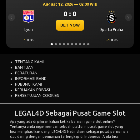
 2026 — 02:00 WIB
August 12, 2026 
0 : 0
0 : 
Previous
Next
ET NOW
BET N
Sparta Praha
SK Sturm Graz
-1
0.96
-0.5
0.95
TENTANG KAMI
BANTUAN
PERATURAN
INFORMASI BANK
HUBUNGI KAMI
KEBIJAKAN PRIVASI
PERSETUJUAN COOKIES
LEGAL4D Sebagai Pusat Game Slot
Apa yang ada di pikiran kalian ketika bermain game slot online?
Tentunya anda ingin mencari sebuah platform pusat game slot yang
bisa menghasilkan uang. LEGAL4D hadir disini sebagai pusat permainan
slot daring dengan permainan terlengkap di Indonesia. Anda bisa